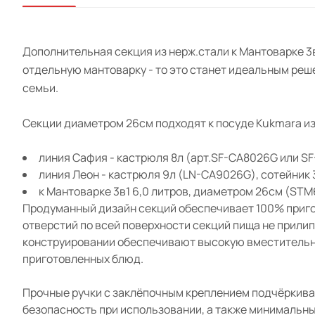
Дополнительная секция из нерж.стали к Мантоварке 3в1
отдельную мантоварку - то это станет идеальным реш
семьи.
Секции диаметром 26см подходят к посуде Kukmara и
линия Сафия - кастрюля 8л (арт.SF-CA8026G или S
линия Леон - кастрюля 9л (LN-CA9026G), сотейник
к Мантоварке 3в1 6,0 литров, диаметром 26см (ST
Продуманный дизайн секций обеспечивает 100% приго
отверстий по всей поверхности секций пища не прили
конструировании обеспечивают высокую вместительно
приготовленных блюд.
Прочные ручки с заклёпочным креплением подчёркива
безопасность при использовании, а также минимальны