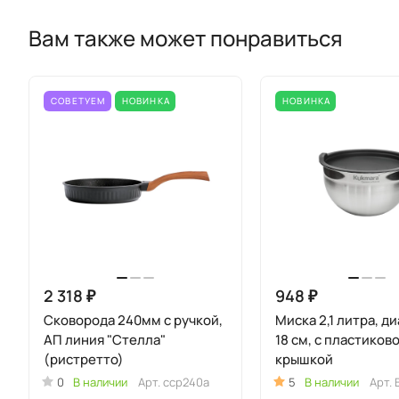
Вам также может понравиться
СОВЕТУЕМ
НОВИНКА
НОВИНКА
2 318 ₽
948 ₽
Сковорода 240мм с ручкой,
Миска 2,1 литра, 
АП линия "Стелла"
18 см, с пластиков
(ристретто)
крышкой
0
В наличии
Арт.
сср240а
5
В наличии
Арт.