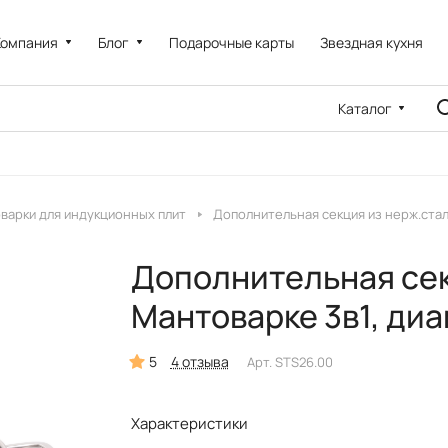
Компания
Блог
Подарочные карты
Звездная кухня
Каталог
варки для индукционных плит
Дополнительная секция из нерж.стал
Дополнительная сек
Мантоварке 3в1, ди
5
4 отзыва
Арт.
STS26.00
Характеристики