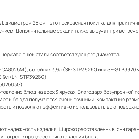
, диаметром 26 см - это прекрасная покупка для практичны
ением. Дополнительные секции также выручат при встрече 
з нержавеющей стали соответствующего диаметра:
F-CA8026M ), сотейник 3,9л (SF-STP3926G или SF-STP3926
 3,9л (LN-STP3926G)
M602603G)
товление блюд на всех 3 ярусах. Благодаря безупречной 
пает и блюда получаются очень сочными. Компактные разм
сть и позволяют эффективно использовать всю поверхнос
ют надёжность изделия. Широко расставленные, они гара
й нагрев в процессе приготовления блюд.