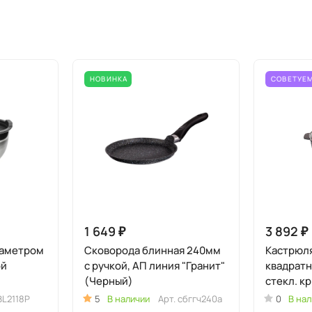
НОВИНКА
СОВЕТУЕ
1 649 ₽
3 892 ₽
диаметром
Сковорода блинная 240мм
Кастрюл
ой
с ручкой, АП линия "Гранит"
квадратн
(Черный)
стекл. к
"Гранит 
BL2118P
5
В наличии
Арт.
сбггч240а
0
В нал