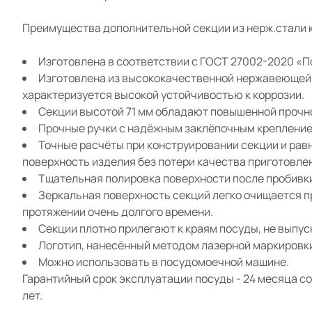
Преимущества дополнительной секции из нерж.стали к
Изготовлена в соответствии с ГОСТ 27002-2020 «П
Изготовлена из высококачественной нержавеющей 
характеризуется высокой устойчивостью к коррозии.
Секции высотой 71 мм обладают повышенной прочн
Прочные ручки с надёжным заклёпочным крепление
Точные расчёты при конструировании секции и рав
поверхность изделия без потери качества приготовл
Тщательная полировка поверхности после пробивки
Зеркальная поверхность секций легко очищается п
протяжении очень долгого времени.
Секции плотно прилегают к краям посуды, не выпус
Логотип, нанесённый методом лазерной маркировки
Можно использовать в посудомоечной машине.
Гарантийный срок эксплуатации посуды - 24 месяца со
лет.