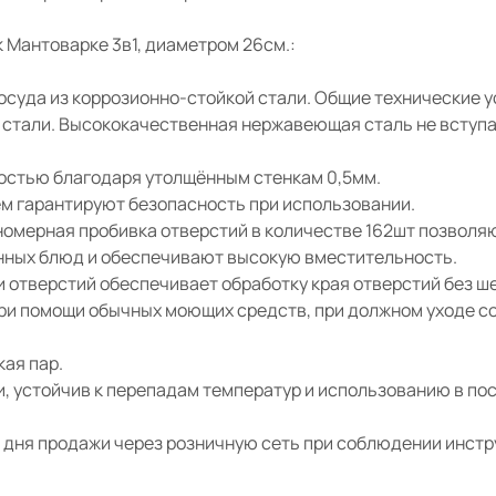
 Мантоварке 3в1, диаметром 26см.:
осуда из коррозионно-стойкой стали. Общие технические у
стали. Высококачественная нержавеющая сталь не вступае
остью благодаря утолщённым стенкам 0,5мм.
м гарантируют безопасность при использовании.
номерная пробивка отверстий в количестве 162шт позвол
енных блюд и обеспечивают высокую вместительность.
 отверстий обеспечивает обработку края отверстий без ш
ри помощи обычных моющих средств, при должном уходе с
кая пар.
, устойчив к перепадам температур и использованию в п
 дня продажи через розничную сеть при соблюдении инстру