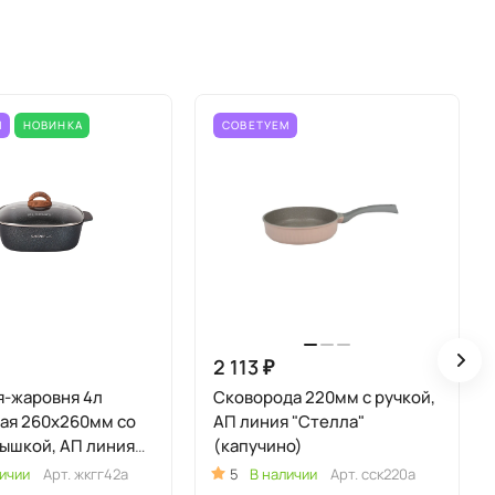
М
НОВИНКА
СОВЕТУЕМ
2 113 ₽
я-жаровня 4л
Сковорода 220мм с ручкой,
ая 260х260мм со
АП линия "Стелла"
рышкой, АП линия
(капучино)
ультра" (синий)
ичии
Арт.
жкгг42а
5
В наличии
Арт.
сск220а