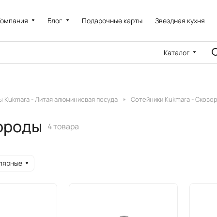
Компания
Блог
Подарочные карты
Звездная кухня
Каталог
 Kukmara - Литая алюминиевая посуда
Сотейники Kukmara - Сково
вороды
4 товара
лярные