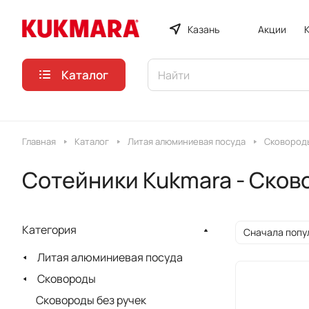
Казань
Акции
Каталог
Главная
Каталог
Литая алюминиевая посуда
Сковороды
Сотейники Kukmara - Ско
Категория
Сначала попу
Литая алюминиевая посуда
Сковороды
Сковороды без ручек