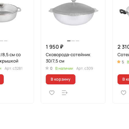
1 950 ₽
2 31
/8,5 см со
Сковорода-сотейник
Сотей
 крышкой
30/7,5 см
5
В
и
Арт.
с3281
0
В наличии
Арт.
с309
В корзину
В к