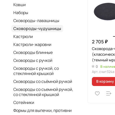
Ковши
Наборы
Сковороды-лавашницы
Сковороды-чудушницы
Кастрюли
2 705 ₽
Кастрюли-жаровни
Сковорода-
Сковороды блинные
(классическ
(темный мр
Сковороды с ручкой
0
В наличи
Сковороды с ручкой, со
Арт.
счмт324а
стеклянной крышкой
Сковороды со съёмной ручкой
В корзину
Сковороды со съемной ручкой,
со стеклянной крышкой
Сотейники
Формы для выпечки, противни