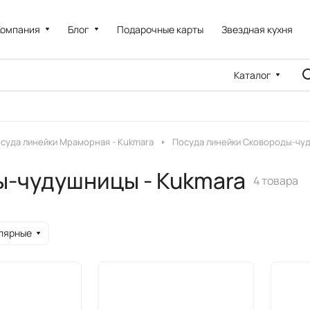
Компания
Блог
Подарочные карты
Звездная кухня
Каталог
суда линейки Мраморная - Kukmara
Посуда линейки Сковороды-чуд
ы-чудушницы - Kukmara
4 товара
лярные