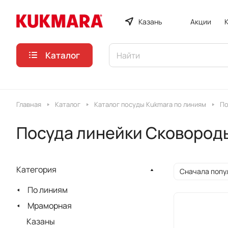
Казань
Акции
Каталог
Главная
Каталог
Каталог посуды Kukmara по линиям
По
Посуда линейки Сковород
Категория
Сначала попу
По линиям
Мраморная
Казаны