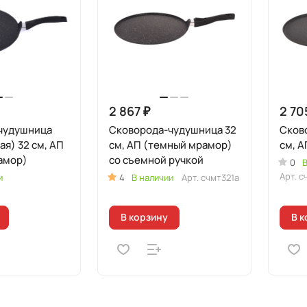
2 867 ₽
2 70
чудушница
Сковорода-чудушница 32
Сков
ая) 32 см, АП
см, АП (темный мрамор)
см, 
амор)
со съемной ручкой
0
В
Арт.
с
и
4
В наличии
Арт.
счмт321а
В корзину
В к