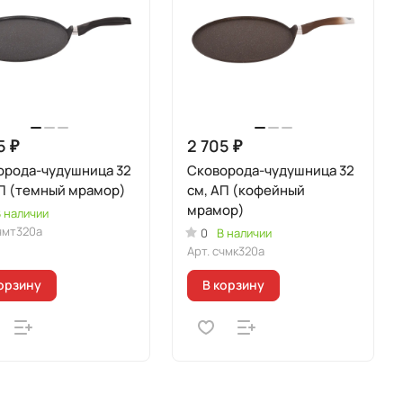
5 ₽
2 705 ₽
орода-чудушница 32
Сковорода-чудушница 32
АП (темный мрамор)
см, АП (кофейный
мрамор)
 наличии
чмт320а
0
В наличии
Арт.
счмк320а
орзину
В корзину