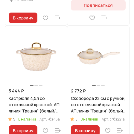
Подписаться
В корзину
3 444 ₽
2 772 ₽
Кастрюля 4,5л со
Сковорода 22 см с ручкой,
стеклянной крышкой, АП
со стеклянной крышкой
линия "Грация" (белый/
АП линия "Грация" (белый/
золото)
золото)
5
5
В наличии
Арт.
кбз45а
В наличии
Арт.
сгбз221а
В корзину
В корзину