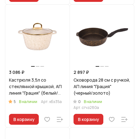
3 086 ₽
2 897 ₽
Кастрюля 3,5л со
Сковорода 28 см с ручкой,
стеклянной крышкой, АП
АП линия "Грация"
линия "Грация" (белый/
(черный/золото)
золото)
5
0
В наличии
Арт.
кбз35а
В наличии
Арт.
сгчз280а
В корзину
В корзину