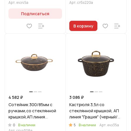
Арт.
кчз45а
Арт.
сгбз220а
Подписаться
В корзину
4 582 ₽
3 086 ₽
Сотейник 300/85мм с
Кастрюля 3,5л со
ручками,со стеклянной
стеклянной крышкой, АП
крышкой,АП линия
линия "Грация" (черный/
"Грация"(черный/золото)
золото)
0
5
В наличии
В наличии
Арт.
кчз35а
Арт.
сгчз308а