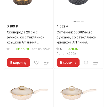
3 189 ₽
4 582 ₽
Сковорода 26 см с
Сотейник 300/85мм с
ручкой, со стеклянной
ручками, со стеклянной
крышкой АП линия
крышкой, АП линия
"Грация" (черный/золото)
"Грация" (черный/
0
0
В наличии
Арт.
сгчз261а
В наличии
серебро)
Арт.
сгчс308а
В корзину
В корзину