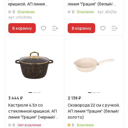
крышкой, АП линия
линия "Грация" (белый/
"Грация" (белый/золото)
золото)
0
0
В наличии
В наличии
Арт.
кбз25а
Арт.
сгбз308а
В корзину
В корзину
3 444 ₽
2 138 ₽
Кастрюля 4,5л со
Сковорода 22 см с ручкой,
стеклянной крышкой, АП
АП линия "Грация" (белый/
линия "Грация" (черный/
золото)
золото)
0
5
Нет в наличии
В наличии