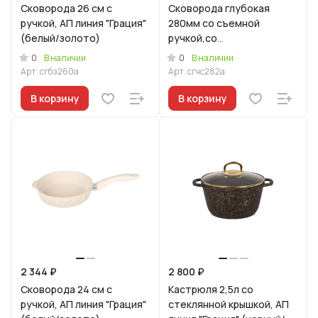
Сковорода 26 см с
Сковорода глубокая
ручкой, АП линия "Грация"
280мм со съемной
(белый/золото)
ручкой,со
стекл.крышкой,АП линия
0
0
В наличии
В наличии
"Грация" (черный/
Арт.
сгбз260а
Арт.
сгчс282а
серебро)
В корзину
В корзину
2 344 ₽
2 800 ₽
Сковорода 24 см с
Кастрюля 2,5л со
ручкой, АП линия "Грация"
стеклянной крышкой, АП