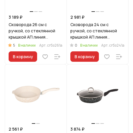
3 189 ₽
2 981 ₽
Сковорода 26 см с
Сковорода 24 см с
ручкой, со стеклянной
ручкой, со стеклянной
крышкой АП линия
крышкой АП линия
"Грация" (белый/золото)
"Грация" (белый/золото)
5
0
В наличии
Арт.
сгбз261а
В наличии
Арт.
сгбз241а
В корзину
В корзину
2 561 ₽
3 874 ₽