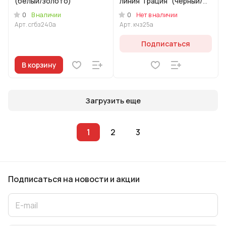
(белый/золото)
линия "Грация" (черный/
золото)
0
0
В наличии
Нет в наличии
Арт.
сгбз240а
Арт.
кчз25а
Подписаться
В корзину
Загрузить еще
1
2
3
Подписаться
на новости и акции