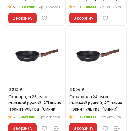
(Оригинальный)
5
5
В наличии
Арт.
сго222а
В наличии
Арт.
сгг262а
В корзину
В корзину
3 213 ₽
2 654 ₽
Сковорода 28 см со
Сковорода 24 см со
съемной ручкой, АП линия
съемной ручкой, АП линия
"Гранит ультра" (Синий)
"Гранит ультра" (Синий)
5
5
В наличии
Арт.
сгг282а
В наличии
Арт.
сгг242а
В корзину
В корзину