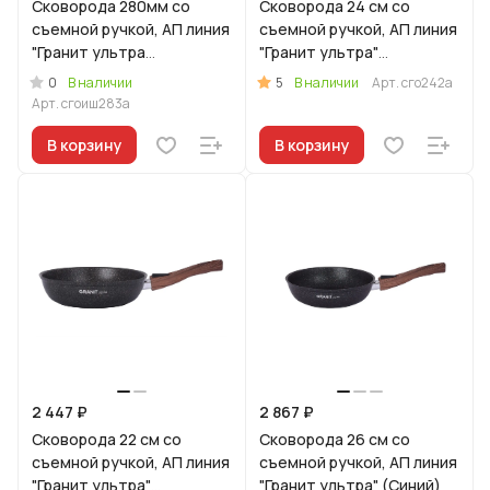
Сковорода 280мм со
Сковорода 24 см со
съемной ручкой, АП линия
съемной ручкой, АП линия
"Гранит ультра
"Гранит ультра"
индукционная"
(Оригинальный)
0
5
В наличии
В наличии
Арт.
сго242а
(Оригинальный)
Арт.
сгоиш283а
В корзину
В корзину
2 447 ₽
2 867 ₽
Сковорода 22 см со
Сковорода 26 см со
съемной ручкой, АП линия
съемной ручкой, АП линия
"Гранит ультра"
"Гранит ультра" (Синий)