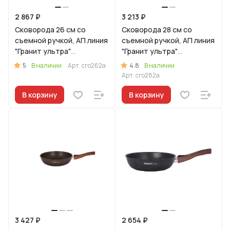
2 867 ₽
3 213 ₽
Сковорода 26 см со
Сковорода 28 см со
съемной ручкой, АП линия
съемной ручкой, АП линия
"Гранит ультра"
"Гранит ультра"
(Оригинальный)
(Оригинальный)
5
4.8
В наличии
Арт.
сго262а
В наличии
Арт.
сго282а
В корзину
В корзину
3 427 ₽
2 654 ₽