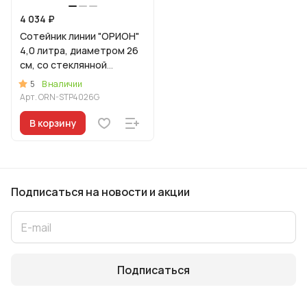
4 034 ₽
Сотейник линии "ОРИОН"
4,0 литра, диаметром 26
см, со стеклянной
крышкой
5
В наличии
Арт.
ORN-STP4026G
В корзину
Подписаться
на новости и акции
Подписаться