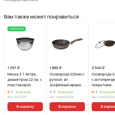
Вам также может понравиться
НОВИНКА
1 297 ₽
1 880 ₽
2 540 ₽
Миска 3,7 литра,
Сковорода 220мм с
Сковорода 2
диаметром 22 см, с
ручкой, ап
с антиприга
пластиковой
(кофейный мрамор)
покрытием
крышкой
линия "Мраморная
(кофейный
5
0
5
В наличии
В наличии
В наличии
Индукционная"
мрамор), со
Арт.
BL3722P
Арт.
смкиш220а
Арт.
смк24604
съемной руч
стекл. крышк
В корзину
В корзину
В корзи