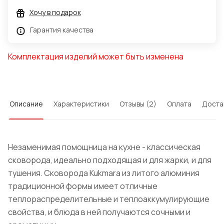
Хочу в подарок
Гарантия качества
Комплектация изделий может быть изменена
Описание
Характеристики
Отзывы (2)
Оплата
Доста
Незаменимая помощница на кухне - классическая
сковорода, идеально подходящая и для жарки, и для
тушения. Сковорода Kukmara из литого алюминия
традиционной формы имеет отличные
теплораспределительные и теплоаккумулирующие
свойства, и блюда в ней получаются сочными и