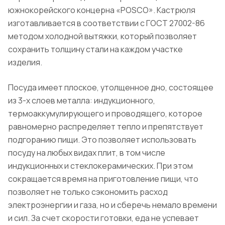
южнокорейского концерна «POSCO». Кастрюля
изготавливается в соответствии с ГОСТ 27002-86
методом холодной вытяжки, который позволяет
сохранить толщину стали на каждом участке
изделия.
Посуда имеет плоское, утолщенное дно, состоящее
из 3-х слоев металла: индукционного,
термоаккумулирующего и проводящего, которое
равномерно распределяет тепло и препятствует
подгоранию пищи. Это позволяет использовать
посуду на любых видах плит, в том числе
индукционных и стеклокерамических. При этом
сокращается время на приготовление пищи, что
позволяет не только сэкономить расход
электроэнергии и газа, но и сберечь немало времени
и сил. За счет скорости готовки, еда не успевает