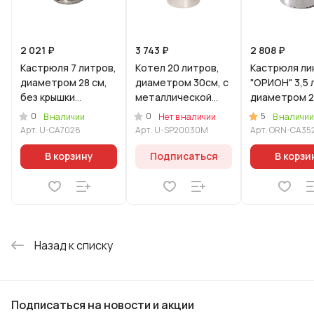
2 021 ₽
3 743 ₽
2 808 ₽
Кастрюля 7 литров,
Кoтeл 20 литров,
Кастрюля ли
диаметром 28 см,
диаметром 30см, с
"ОРИОН" 3,5 
без крышки
металлической
диаметром 2
(Уцененный товар)
крышкой
со стеклянн
0
0
5
В наличии
Нет в наличии
В наличии
(Уцененный товар)
крышкой
Арт.
U-CA7028
Арт.
U-SP20030M
Арт.
ORN-CA35
В корзину
Подписаться
В корзи
Назад к списку
Подписаться
на новости и акции