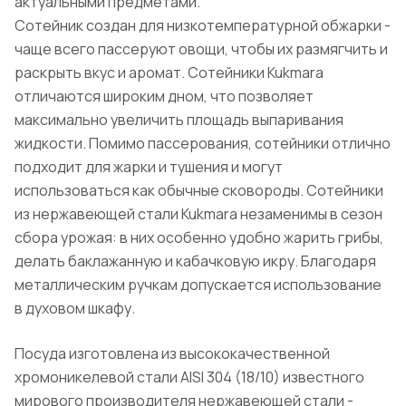
актуальными предметами.
Сотейник создан для низкотемпературной обжарки -
чаще всего пассеруют овощи, чтобы их размягчить и
раскрыть вкус и аромат. Сотейники Kukmara
отличаются широким дном, что позволяет
максимально увеличить площадь выпаривания
жидкости. Помимо пассерования, сотейники отлично
подходит для жарки и тушения и могут
использоваться как обычные сковороды. Сотейники
из нержавеющей стали Kukmara незаменимы в сезон
сбора урожая: в них особенно удобно жарить грибы,
делать баклажанную и кабачковую икру. Благодаря
металлическим ручкам допускается использование
в духовом шкафу.
Посуда изготовлена из высококачественной
хромоникелевой стали AISI 304 (18/10) известного
мирового производителя нержавеющей стали -