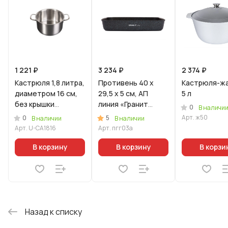
1 221 ₽
3 234 ₽
2 374 ₽
Кастрюля 1,8 литра,
Противень 40 x
Кастрюля-ж
диаметром 16 см,
29,5 x 5 см, АП
5 л
без крышки
линия «Гранит
0
В наличи
(Уцененный товар)
Ультра» (Синий)
Арт.
ж50
0
5
В наличии
В наличии
Арт.
U-CA1816
Арт.
пгг03а
В корзину
В корзину
В корзи
Назад к списку